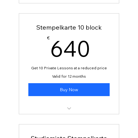
Gesangskurs Gruppe Erwachsene
Stempelkarte 10 block
640
640
€
Get 10 Private Lessons at a reduced price
Valid for 12 months
Buy Now
Stempelkarte für 10 Stunden